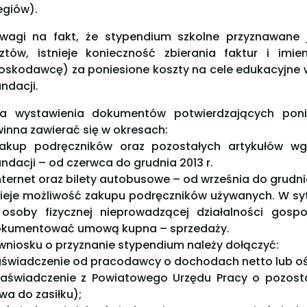
egiów).
wagi na fakt, że stypendium szkolne przyznawane 
ztów, istnieje konieczność zbierania faktur i im
oskodawcę) za poniesione koszty na cele edukacyjne
undacji.
a wystawienia dokumentów potwierdzających poni
inna zawierać się w okresach:
zakup podręczników oraz pozostałych artykułów w
undacji – od czerwca do grudnia 2013 r.
internet oraz bilety autobusowe – od września do grudnia
nieje możliwość zakupu podręczników używanych. W s
osoby fizycznej nieprowadzącej działalności gosp
kumentować umową kupna – sprzedaży.
wniosku o przyznanie stypendium należy dołączyć:
zaświadczenie od pracodawcy o dochodach netto lub o
zaświadczenie z Powiatowego Urzędu Pracy o pozos
wa do zasiłku);