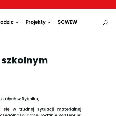
odzic
Projekty
SCWEW
u szkolnym
zkałych w Rybniku;
się w trudnej sytuacji materialnej
czególności gdy w rodzinie występuje: