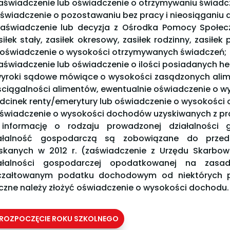
zaświadczenie lub oświadczenie o otrzymywaniu świadc
oświadczenie o pozostawaniu bez pracy i nieosiąganiu
zaświadczenie lub decyzja z Ośrodka Pomocy Społe
siłek stały, zasiłek okresowy, zasiłek rodzinny, zasił
 oświadczenie o wysokości otrzymywanych świadczeń;
zaświadczenie lub oświadczenie o ilości posiadanych h
wyroki sądowe mówiące o wysokości zasądzonych alim
ściągalności alimentów, ewentualnie oświadczenie o wy
odcinek renty/emerytury lub oświadczenie o wysokości
oświadczenie o wysokości dochodów uzyskiwanych z pr
 informację o rodzaju prowadzonej działalnośc
iałalność gospodarczą są zobowiązane do przed
skanych w 2012 r. (zaświadczenie z Urzędu Skarbo
iałalności gospodarczej opodatkowanej na zasa
czałtowanym podatku dochodowym od niektórych 
yczne należy złożyć oświadczenie o wysokości dochodu.
ROZPOCZĘCIE ROKU SZKOLNEGO