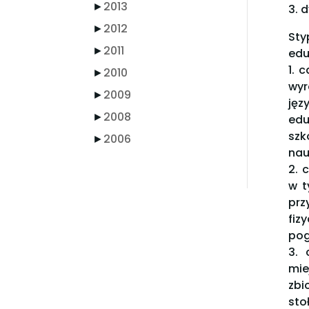
►
2013
3. 
►
2012
Sty
►
2011
edu
1. 
►
2010
wyr
►
2009
jęz
►
2008
edu
szk
►
2006
nau
2. 
w t
prz
fi
pog
3. 
mie
zbi
sto