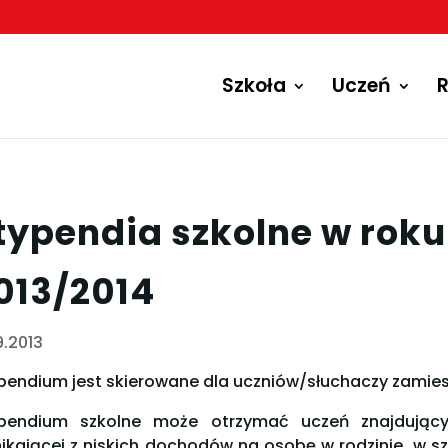
Szkoła
Uczeń
R
typendia szkolne w rok
013/2014
9.2013
pendium jest skierowane dla uczniów/słuchaczy zamies
pendium szkolne może otrzymać uczeń znajdujący 
ikającej z niskich dochodów na osobę w rodzinie, w sz