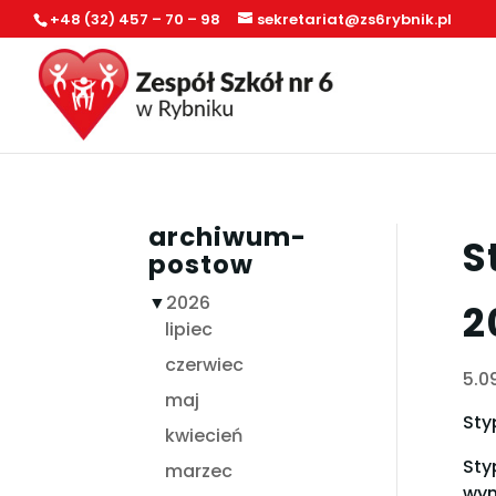
+48 (32) 457 – 70 – 98
sekretariat@zs6rybnik.pl
archiwum-
S
postow
▼
2026
2
lipiec
czerwiec
5.0
maj
Sty
kwiecień
Sty
marzec
wyn