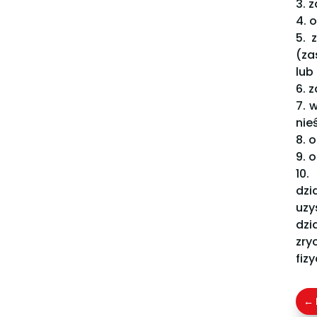
3. 
4. 
5. 
(za
lub
6. 
7. 
nie
8. 
9. 
10.
dz
uzy
dz
zry
fiz
←