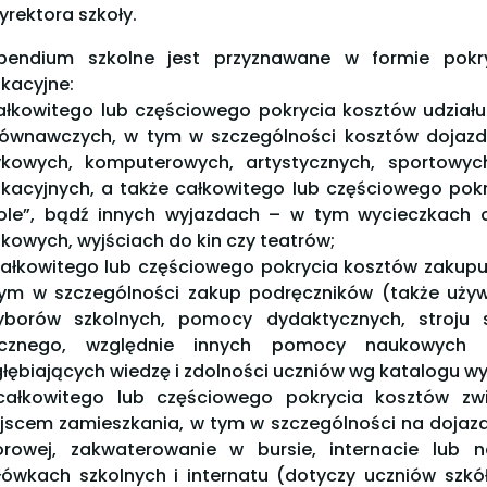
dyrektora szkoły.
pendium szkolne jest przyznawane w formie pokr
kacyjne:
całkowitego lub częściowego pokrycia kosztów udział
ównawczych, w tym w szczególności kosztów dojazd
ykowych, komputerowych, artystycznych, sportowyc
kacyjnych, a także całkowitego lub częściowego pokr
ole”, bądź innych wyjazdach – w tym wycieczkach 
kowych, wyjściach do kin czy teatrów;
całkowitego lub częściowego pokrycia kosztów zakup
ym w szczególności zakup podręczników (także używan
yborów szkolnych, pomocy dydaktycznych, stroju
zycznego, względnie innych pomocy naukowych i
łębiających wiedzę i zdolności uczniów wg katalogu w
całkowitego lub częściowego pokrycia kosztów zw
jscem zamieszkania, w tym w szczególności na dojazd
orowej, zakwaterowanie w bursie, internacie lub 
łówkach szkolnych i internatu (dotyczy uczniów szk