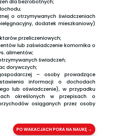
zeń dla bezrobotnych;
 dochodu;
cznej o otrzymywanych świadczeniach
ek pielęgnacyjny, dodatek mieszkaniowy)
ektarów przeliczeniowych;
entów lub zaświadczenie komornika o
s. alimentów;
 otrzymywanych świadczeń;
ac dorywczych;
i gospodarczej – osoby prowadzące
stawienia informacji o dochodach
wego lub oświadczenie), w przypadku
dach określonych w przepisach o
przychodów osiąganych przez osoby
PO WAKACJACH PORA NA NAUKĘ
→