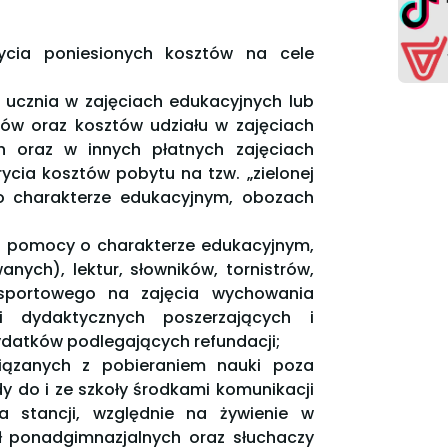
ycia poniesionych kosztów na cele
u ucznia w zajęciach edukacyjnych lub
ów oraz kosztów udziału w zajęciach
h oraz w innych płatnych zajęciach
ycia kosztów pobytu na tzw. „zielonej
o charakterze edukacyjnym, obozach
u pomocy o charakterze edukacyjnym,
ych), lektur, słowników, tornistrów,
 sportowego na zajęcia wychowania
 dydaktycznych poszerzających i
ydatków podlegających refundacji;
iązanych z pobieraniem nauki poza
y do i ze szkoły środkami komunikacji
na stancji, względnie na żywienie w
ół ponadgimnazjalnych oraz słuchaczy