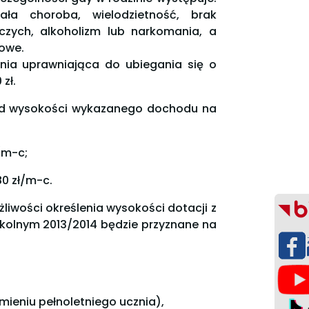
ała choroba, wielodzietność, brak
czych, alkoholizm lub narkomania, a
sowe.
nia uprawniająca do ubiegania się o
zł.
 od wysokości wykazanego dochodu na
/m-c;
80 zł/m-c.
liwości określenia wysokości dotacji z
zkolnym 2013/2014 będzie przyznane na
imieniu pełnoletniego ucznia),