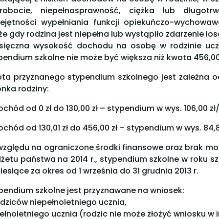
robocie, niepełnosprawność, ciężka lub długotrw
ejętności wypełniania funkcji opiekuńczo-wychowaw
że gdy rodzina jest niepełna lub wystąpiło zdarzenie lo
sięczna wysokość dochodu na osobę w rodzinie ucz
pendium szkolne nie może być większa niż kwota 456,00 
ta przyznanego stypendium szkolnego jest zależna
onka rodziny:
ochód od 0 zł do 130,00 zł – stypendium w wys. 106,00 zł
ochód od 130,01 zł do 456,00 zł – stypendium w wys. 84,
względu na ograniczone środki finansowe oraz brak moż
żetu państwa na 2014 r., stypendium szkolne w roku s
iesiące za okres od 1 września do 31 grudnia 2013 r.
pendium szkolne jest przyznawane na wniosek:
rodziców niepełnoletniego ucznia,
pełnoletniego ucznia (rodzic nie może złożyć wniosku w 