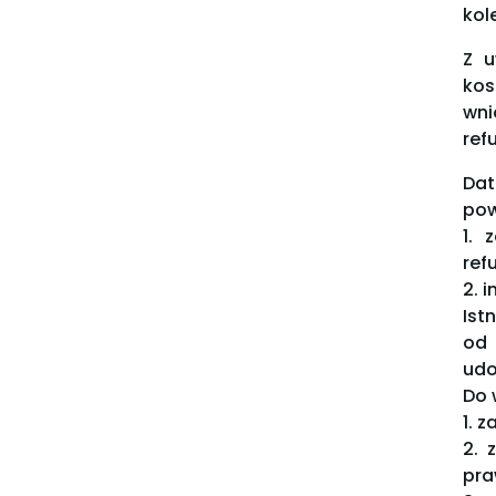
kol
Z u
kos
wni
ref
Dat
pow
1. 
ref
2. 
Ist
od 
udo
Do 
1. 
2. 
pra