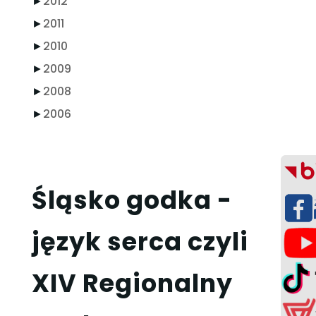
►
2012
►
2011
►
2010
►
2009
►
2008
►
2006
Śląsko godka -
język serca czyli
XIV Regionalny