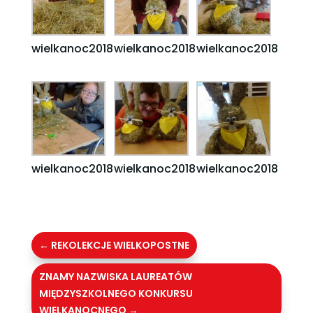
wielkanoc2018
wielkanoc2018
wielkanoc2018
wielkanoc2018
wielkanoc2018
wielkanoc2018
←
REKOLEKCJE WIELKOPOSTNE
ZNAMY NAZWISKA LAUREATÓW
MIĘDZYSZKOLNEGO KONKURSU
WIELKANOCNEGO
→