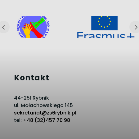
Kontakt
44-251 Rybnik
ul. Małachowskiego 145
sekretariat@zs6rybnik.pl
tel:
+48 (32)457 70 98