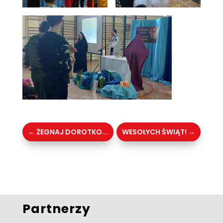
←
ŻEGNAJ DOROTKO...
WESOŁYCH ŚWIĄT!
→
Partnerzy