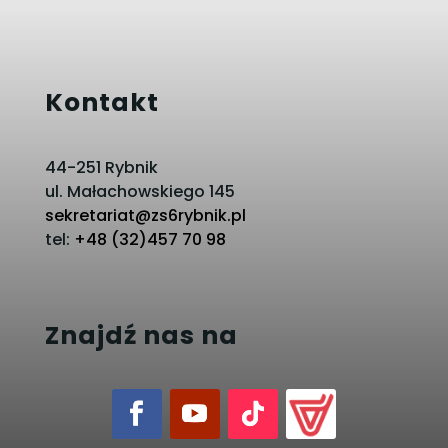
Kontakt
44-251 Rybnik
ul. Małachowskiego 145
sekretariat@zs6rybnik.pl
tel:
+48 (32)457 70 98
Znajdź nas na