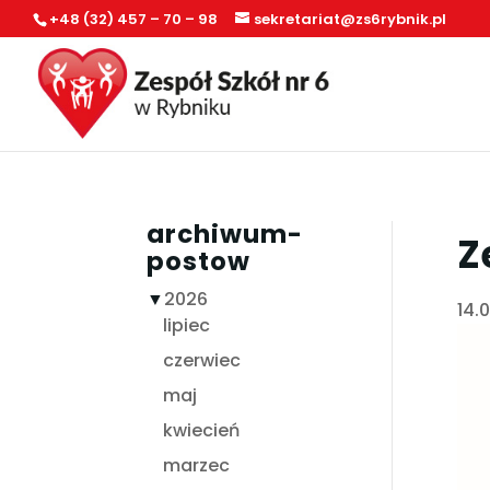
+48 (32) 457 – 70 – 98
sekretariat@zs6rybnik.pl
archiwum-
Z
postow
▼
2026
14.
lipiec
czerwiec
maj
kwiecień
marzec