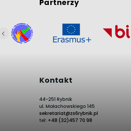
Partnerzy
Kontakt
44-251 Rybnik
ul. Małachowskiego 145
sekretariat@zs6rybnik.pl
tel:
+48 (32)457 70 98