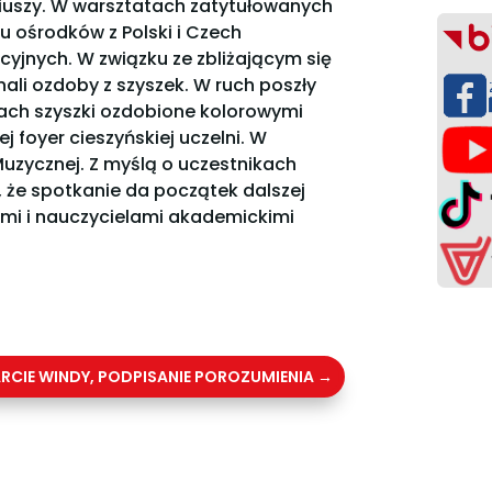
riuszy. W warsztatach zatytułowanych
lku ośrodków z Polski i Czech
yjnych. W związku ze zbliżającym się
li ozdoby z szyszek. W ruch poszły
tach szyszki ozdobione kolorowymi
 foyer cieszyńskiej uczelni. W
Muzycznej. Z myślą o uczestnikach
 że spotkanie da początek dalszej
ami i nauczycielami akademickimi
CIE WINDY, PODPISANIE POROZUMIENIA
→