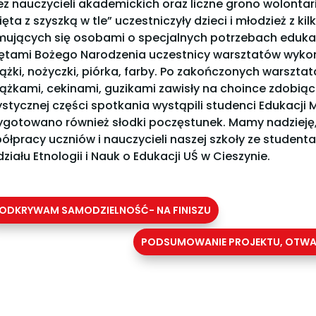
ez nauczycieli akademickich oraz liczne grono wolonta
ięta z szyszką w tle” uczestniczyły dzieci i młodzież z ki
mujących się osobami o specjalnych potrzebach edukac
ętami Bożego Narodzenia uczestnicy warsztatów wykona
ążki, nożyczki, piórka, farby. Po zakończonych warszta
ążkami, cekinami, guzikami zawisły na choince zdobiącej
ystycznej części spotkania wystąpili studenci Edukacji 
ygotowano również słodki poczęstunek. Mamy nadzieję,
ółpracy uczniów i nauczycieli naszej szkoły ze student
ziału Etnologii i Nauk o Edukacji UŚ w Cieszynie.
ODKRYWAM SAMODZIELNOŚĆ- NA FINISZU
PODSUMOWANIE PROJEKTU, OTWAR