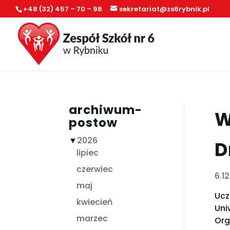
+48 (32) 457 – 70 – 98
sekretariat@zs6rybnik.pl
archiwum-
W
postow
▼
2026
D
lipiec
czerwiec
6.1
maj
Ucz
kwiecień
Uni
marzec
Org