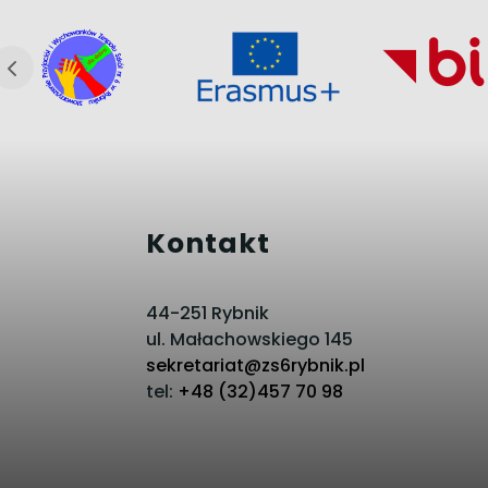
Kontakt
44-251 Rybnik
ul. Małachowskiego 145
sekretariat@zs6rybnik.pl
tel:
+48 (32)457 70 98