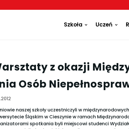
Szkoła
Uczeń
R
arsztaty z okazji Międ
nia Osób Niepełnospra
2.2012
niowie naszej szkoły uczestniczyli w międzynarodowy
wersytecie Śląskim w Cieszynie w ramach Międzynaro
anizatorami spotkania byli miejscowi studenci Wydziału 